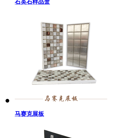
石英石样品盒
马赛克展板