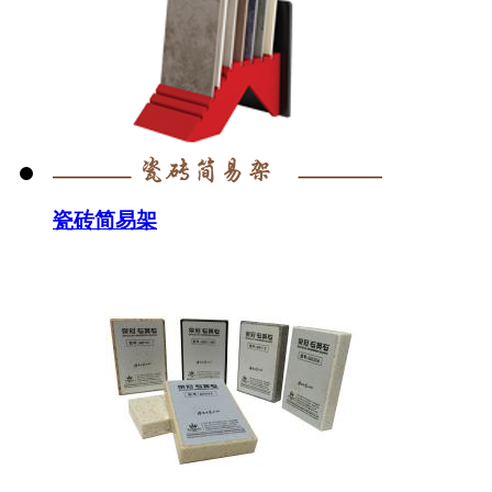
瓷砖简易架