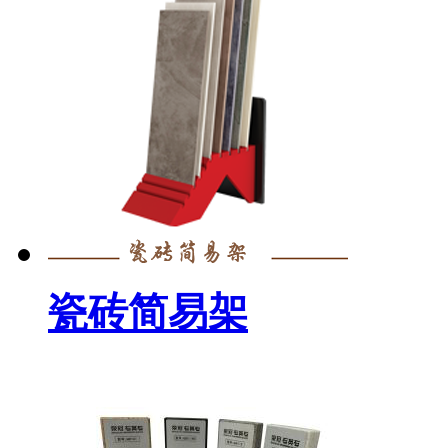
瓷砖简易架