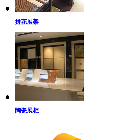
拼花展架
陶瓷展柜