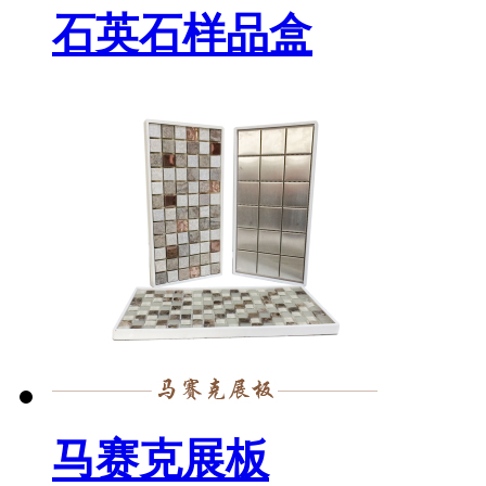
石英石样品盒
马赛克展板