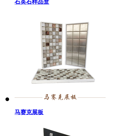
石英石样品盒
马赛克展板