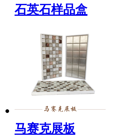
石英石样品盒
马赛克展板