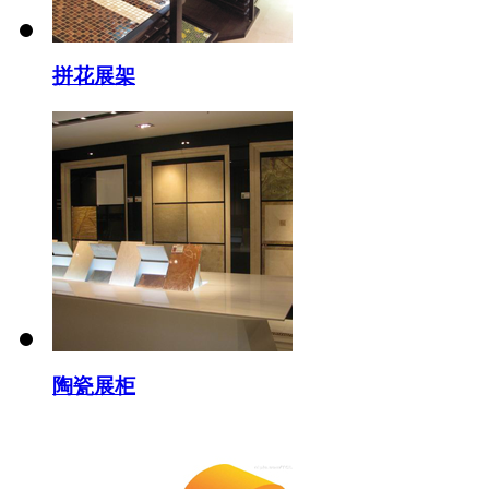
拼花展架
陶瓷展柜