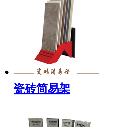
瓷砖简易架