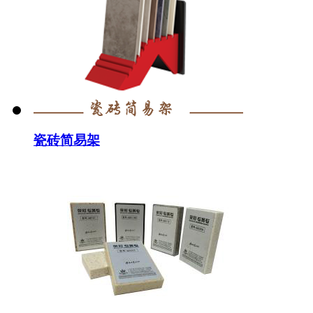
瓷砖简易架